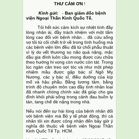
THƯ CẢM ƠN
!
Kính gửi:
-
Ban giám đốc bệnh
viện Ngoại Thần Kinh Quốc Tế.
Tôi hết sức cảm kích sự nhiệt tình đầy
lòng nhân ái, đầy trách nhiệm với một tấm
lòng cao đối với bệnh nhân… đã cứu sống
vợ tôi từ cõi chết trở về trong tình huống mà
các bệnh viện lớn đều đã từ chối phẫu thuật
vì lý do vết thương sọ não quá nặng, mặc
dầu gia đình luôn cầu mong được cứu chữa
theo hướng hi vọng còn nước còn tát. Trong
lúc ngàn cân treo sợi tóc và như một phép
nhiệm mầu được gặp bác sĩ Ngô Mỵ
Nương, các y bác sĩ, điều dưỡng của kíp
mổ và hậu phẫu. Bằng lương tâm, bằng
trình độ chuyên môn cao đầy tình nhân loại
đã nhanh chóng chính xác đã giúp cho gia
đình khỏi phải sống trong cảnh đau buồn ly
tán, tang chế đè nặng trong nhà.
Nếu nói đến sự hài lòng của bệnh nhân đối
với bệnh viện mà Bộ y tế phát động, thì cá
nhân tôi xin được công nhận đến bây giờ ý
nghĩa đó thuộc về bệnh viện Ngoại Thần
Kinh Quốc Tế Tp. HCM.