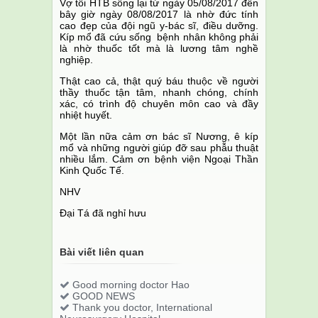
Vợ tôi HTB sống lại từ ngày 05/08/2017 đến
bây giờ ngày 08/08/2017 là nhờ đức tính
cao đẹp của đội ngũ y-bác sĩ, điều dưỡng.
Kíp mổ đã cứu sống bệnh nhân không phải
là nhờ thuốc tốt mà là lương tâm nghề
nghiệp.
Thật cao cả, thật quý báu thuộc về người
thầy thuốc tận tâm, nhanh chóng, chính
xác, có trình độ chuyên môn cao và đầy
nhiệt huyết.
Một lần nữa cảm ơn bác sĩ Nương, ê kíp
mổ và những người giúp đỡ sau phẫu thuật
nhiều lắm. Cảm ơn bệnh viện Ngoại Thần
Kinh Quốc Tế.
NHV
Đại Tá đã nghỉ hưu
Bài viết liên quan
Good morning doctor Hao
GOOD NEWS
Thank you doctor, International