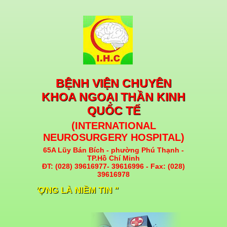
BỆNH VIỆN CHUYÊN
KHOA NGOẠI THẦN KINH
QUỐC TẾ
(INTERNATIONAL
NEUROSURGERY HOSPITAL)
65A Lũy Bán Bích - phường Phú Thạnh -
TP.Hồ Chí Minh
ĐT: (028) 39616977- 39616996 - Fax: (028)
39616978
CHẤT LƯỢNG LÀ NIỀM TIN "