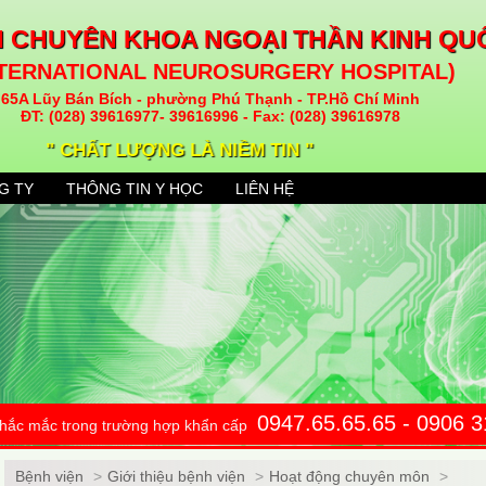
N CHUYÊN KHOA NGOẠI THẦN KINH QU
NTERNATIONAL NEUROSURGERY HOSPITAL)
65A Lũy Bán Bích - phường Phú Thạnh - TP.Hồ Chí Minh
ĐT: (028) 39616977- 39616996 - Fax: (028) 39616978
" CHẤT LƯỢNG LÀ NIỀM TIN "
G TY
THÔNG TIN Y HỌC
LIÊN HỆ
0947.65.65.65 - 0906 
 thắc mắc trong trường hợp khẩn cấp
Bệnh viện
>
Giới thiệu bệnh viện
>
Hoạt động chuyên môn
>