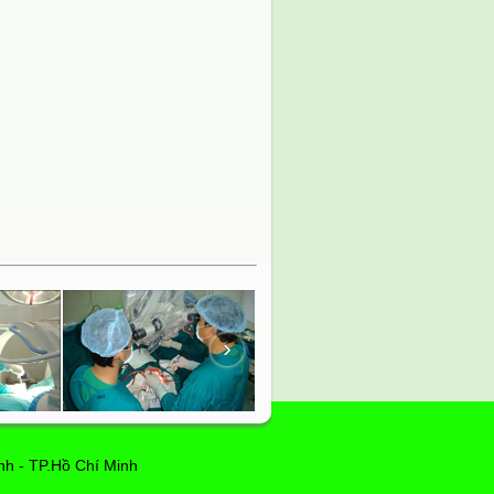
›
h - TP.Hồ Chí Minh