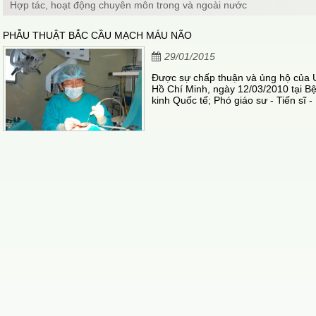
Hợp tác, hoạt động chuyên môn trong và ngoài nước
PHẪU THUẬT BẮC CẦU MẠCH MÁU NÃO
29/01/2015
Được sự chấp thuận và ủng hộ của 
Hồ Chí Minh, ngày 12/03/2010 tại B
kinh Quốc tế; Phó giáo sư - Tiến sĩ -
Bệnh viện Koshigaya của trường đại 
Lý Văn Hoàng, (của Bv chuyên khoa 
hành phẫu thuật bắc cầu động mạch 
nhân.