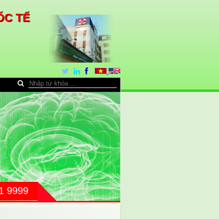
ỐC TẾ
31 9999