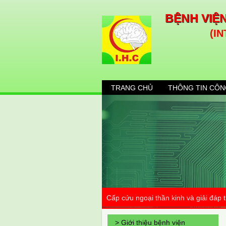
BỆNH VIỆ
(I
TRANG CHỦ
THÔNG TIN CÔN
Cấp cứu ngoại thần kinh và giải đáp
> Giới thiệu bệnh viện