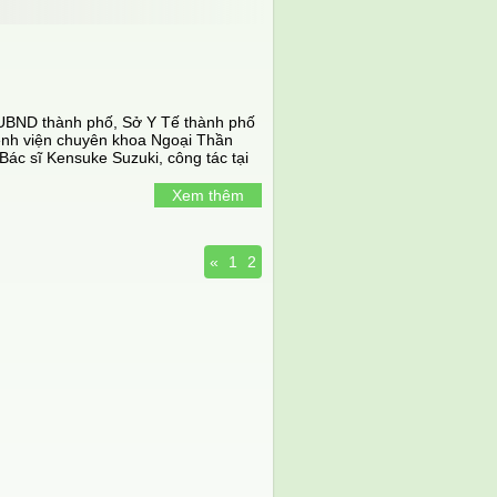
UBND thành phố, Sở Y Tế thành phố
ệnh viện chuyên khoa Ngoại Thần
 Bác sĩ Kensuke Suzuki, công tác tại
học y Dokkyo (Nhật), cùng với Bác sĩ
Ngoại Thần kinh Quốc tế) đã tiến
Xem thêm
não trong và ngoài sọ cho 2 bệnh
«
1
2