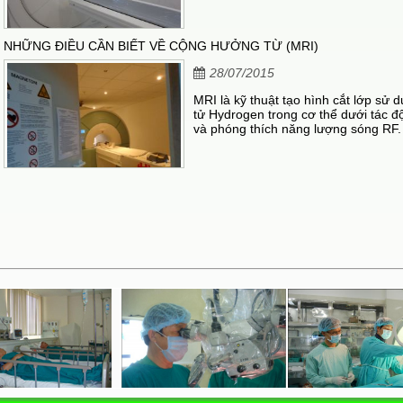
NHỮNG ĐIỀU CẦN BIẾT VỀ CỘNG HƯỞNG TỪ (MRI)
28/07/2015
MRI là kỹ thuật tạo hình cắt lớp sử 
tử Hydrogen trong cơ thể dưới tác đ
và phóng thích năng lượng sóng RF.
và phóng thích năng lượng khác nh