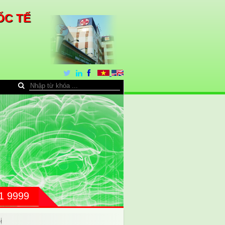
ỐC TẾ
31 9999
ị