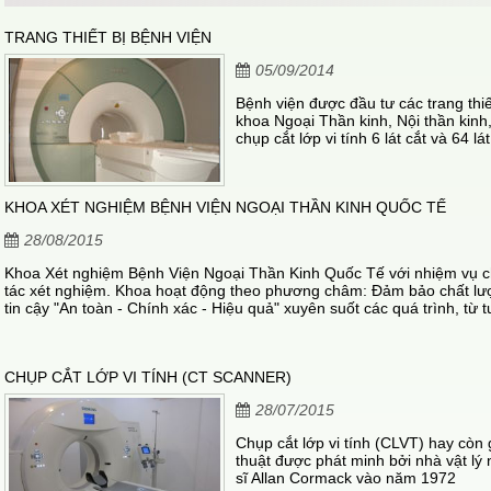
TRANG THIẾT BỊ BỆNH VIỆN
05/09/2014
Bệnh viện được đầu tư các trang thiế
khoa Ngoại Thần kinh, Nội thần kin
chụp cắt lớp vi tính 6 lát cắt và 64 
cộng hưởng từ 1.5 Tesla và 0.35 Te
hệ thống định vị trong phẫu thuật th
Lab), máy chụp X Quang kỹ thuật số
KHOA XÉT NGHIỆM BỆNH VIỆN NGOẠI THẦN KINH QUỐC TẾ
máy C-arm), máy đo điện cơ, điện n
loãng xương, máy siêu âm màu 3D, 
28/08/2015
dịch tự động.
Khoa Xét nghiệm Bệnh Viện Ngoại Thần Kinh Quốc Tế với nhiệm vụ c
tác xét nghiệm. Khoa hoạt động theo phương châm: Đảm bảo chất lượ
tin cậy "An toàn - Chính xác - Hiệu quả" xuyên suốt các quá trình, từ t
- phân tích bệnh phẩm đến khâu trả và sử dụng kết quả xét nghiệm.
CHỤP CẮT LỚP VI TÍNH (CT SCANNER)
28/07/2015
Chụp cắt lớp vi tính (CLVT) hay còn 
thuật được phát minh bởi nhà vật lý
sĩ Allan Cormack vào năm 1972