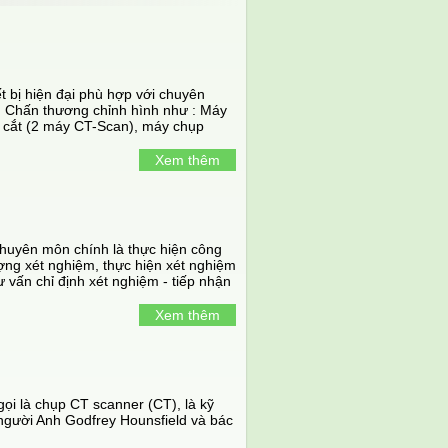
t bị hiện đại phù hợp với chuyên
h, Chấn thương chỉnh hình như : Máy
lát cắt (2 máy CT-Scan), máy chụp
sla (3 máy MRI) của hãng SIEMENS,
ần kinh (Navigation – của hãng Brain
Xem thêm
 (2 máy), X Quang di động, C-arm (3
ão, máy siêu âm xuyên sọ, máy đo
hệ thống xét nghiệm sinh hóa,miễn
huyên môn chính là thực hiện công
ng xét nghiệm, thực hiện xét nghiệm
ư vấn chỉ định xét nghiệm - tiếp nhận
Xem thêm
gọi là chụp CT scanner (CT), là kỹ
 người Anh Godfrey Hounsfield và bác