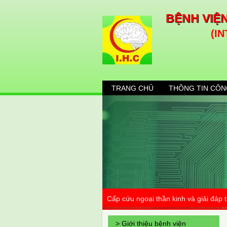
BỆNH VIỆ
(I
TRANG CHỦ
THÔNG TIN CÔN
Cấp cứu ngoại thần kinh và giải đáp
> Giới thiệu bệnh viện