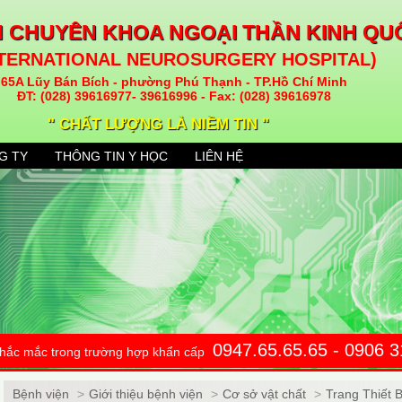
N CHUYÊN KHOA NGOẠI THẦN KINH QU
NTERNATIONAL NEUROSURGERY HOSPITAL)
65A Lũy Bán Bích - phường Phú Thạnh - TP.Hồ Chí Minh
ĐT: (028) 39616977- 39616996 - Fax: (028) 39616978
" CHẤT LƯỢNG LÀ NIỀM TIN "
G TY
THÔNG TIN Y HỌC
LIÊN HỆ
0947.65.65.65 - 0906 
 thắc mắc trong trường hợp khẩn cấp
Bệnh viện
>
Giới thiệu bệnh viện
>
Cơ sở vật chất
>
Trang Thiết B