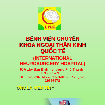
BỆNH VIỆN CHUYÊN
KHOA NGOẠI THẦN KINH
QUỐC TẾ
(INTERNATIONAL
NEUROSURGERY HOSPITAL)
65A Lũy Bán Bích - phường Phú Thạnh -
TP.Hồ Chí Minh
ĐT: (028) 39616977- 39616996 - Fax: (028)
39616978
HẤT LƯỢNG LÀ NIỀM TIN "