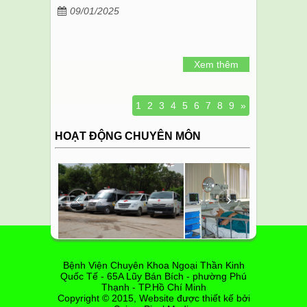
09/01/2025
Xem thêm
1
2
3
4
5
6
7
8
9
»
HOẠT ĐỘNG CHUYÊN MÔN
‹
›
Bệnh Viện Chuyên Khoa Ngoại Thần Kinh
Quốc Tế - 65A Lũy Bán Bích - phường Phú
Thạnh - TP.Hồ Chí Minh
Copyright © 2015, Website được thiết kế bởi