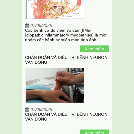
07/06/2025
Các bệnh cơ do viêm vô căn (IIMs-
Idiopathic inflammatory myopathies) là một
nhóm các bệnh tự miễn mạn tính ảnh
hưởng chủ yếu đến các cơ ở gốc chi.
Xem thêm
CHẨN ĐOÁN VÀ ĐIỀU TRỊ BỆNH NEURON
VẬN ĐỘNG
07/06/2025
CHẨN ĐOÁN VÀ ĐIỀU TRỊ BỆNH NEURON
VẬN ĐỘNG
Xem thêm