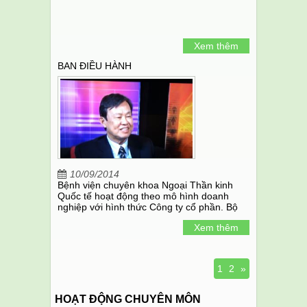
Xem thêm
BAN ĐIỀU HÀNH
10/09/2014
Bệnh viện chuyên khoa Ngoại Thần kinh
Quốc tế hoạt động theo mô hình doanh
nghiệp với hình thức Công ty cổ phần. Bộ
phận quản lý bao gồm Hội đồng Quản trị;
Xem thêm
Ban Giám đốc Công ty và Ban Giám đốc
Bệnh viện.
1
2
»
HOẠT ĐỘNG CHUYÊN MÔN