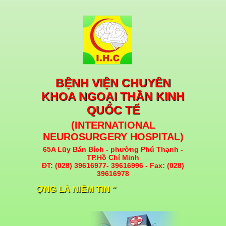
BỆNH VIỆN CHUYÊN
KHOA NGOẠI THẦN KINH
QUỐC TẾ
(INTERNATIONAL
NEUROSURGERY HOSPITAL)
65A Lũy Bán Bích - phường Phú Thạnh -
TP.Hồ Chí Minh
ĐT: (028) 39616977- 39616996 - Fax: (028)
39616978
HẤT LƯỢNG LÀ NIỀM TIN "