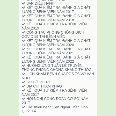
BAN ĐIỀU HÀNH
KẾT QUẢ KIỂM TRA, ĐÁNH GIÁ CHẤT
LƯỢNG BỆNH VIỆN NĂM 2017
KẾT QUẢ KIỂM TRA, ĐÁNH GIÁ CHẤT
LƯỢNG BỆNH VIỆN NĂM 2018
KẾT QUẢ TỰ KIỂM TRA BỆNH VIỆN
NĂM 2019
CÔNG TÁC PHÒNG CHỐNG DỊCH
COVID 19 TẠI BỆNH VIỆN
KẾT QUẢ KIỂM TRA, ĐÁNH GIÁ CHẤT
LƯỢNG BỆNH VIỆN NĂM 2020
KẾT QUẢ KIỂM TRA, ĐÁNH GIÁ CHẤT
LƯỢNG BỆNH VIỆN NĂM 2021
KẾT QUẢ KIỂM TRA, ĐÁNH GIÁ CHẤT
LƯỢNG BỆNH VIỆN NĂM 2022
HƯỞNG ỨNG TUẦN LỄ TRUYỀN
THÔNG PHÒNG CHỐNG KHÁNG THUỐC
LỊCH KHÁM BỆNH CỦA PGS.TS.VÕ VĂN
NHO
SƠ ĐỒ VỊ TRÍ
ĐỊA CHỈ THAM KHẢO
KẾT QUẢ TỰ KIỂM TRA BỆNH VIỆN
NĂM 2017
HỘI NGHỊ CÔNG ĐOÀN CƠ SỞ NĂM
2017
Giới thiệu bệnh viện Ngoại Thần Kinh
Quốc Tế