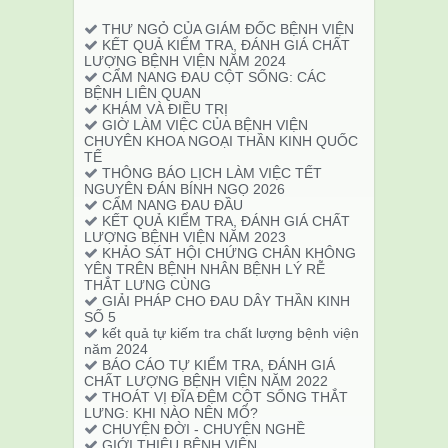
THƯ NGỎ CỦA GIÁM ĐỐC BỆNH VIỆN
KẾT QUẢ KIỂM TRA, ĐÁNH GIÁ CHẤT
LƯỢNG BỆNH VIỆN NĂM 2024
CẨM NANG ĐAU CỘT SỐNG: CÁC
BỆNH LIÊN QUAN
KHÁM VÀ ĐIỀU TRỊ
GIỜ LÀM VIỆC CỦA BỆNH VIỆN
CHUYÊN KHOA NGOẠI THẦN KINH QUỐC
TẾ
THÔNG BÁO LỊCH LÀM VIỆC TẾT
NGUYÊN ĐÁN BÍNH NGỌ 2026
CẨM NANG ĐAU ĐẦU
KẾT QUẢ KIỂM TRA, ĐÁNH GIÁ CHẤT
LƯỢNG BỆNH VIỆN NĂM 2023
KHẢO SÁT HỘI CHỨNG CHÂN KHÔNG
YÊN TRÊN BỆNH NHÂN BỆNH LÝ RỄ
THẮT LƯNG CÙNG
GIẢI PHÁP CHO ĐAU DÂY THẦN KINH
SỐ 5
kết quả tự kiếm tra chất lượng bệnh viện
năm 2024
BÁO CÁO TỰ KIỂM TRA, ĐÁNH GIÁ
CHẤT LƯỢNG BỆNH VIỆN NĂM 2022
THOÁT VỊ ĐĨA ĐỆM CỘT SỐNG THẮT
LƯNG: KHI NÀO NÊN MỔ?
CHUYỆN ĐỜI - CHUYỆN NGHỀ
GIỚI THIỆU BỆNH VIỆN