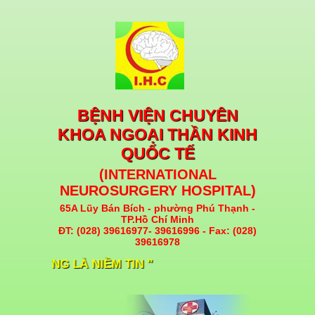
BỆNH VIỆN CHUYÊN
KHOA NGOẠI THẦN KINH
QUỐC TẾ
(INTERNATIONAL
NEUROSURGERY HOSPITAL)
65A Lũy Bán Bích - phường Phú Thạnh -
TP.Hồ Chí Minh
ĐT: (028) 39616977- 39616996 - Fax: (028)
39616978
T LƯỢNG LÀ NIỀM TIN "