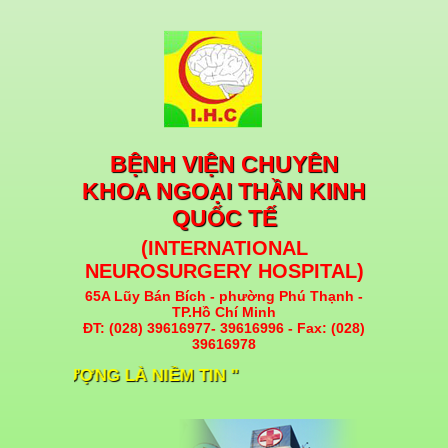
BỆNH VIỆN CHUYÊN
KHOA NGOẠI THẦN KINH
QUỐC TẾ
(INTERNATIONAL
NEUROSURGERY HOSPITAL)
65A Lũy Bán Bích - phường Phú Thạnh -
TP.Hồ Chí Minh
ĐT: (028) 39616977- 39616996 - Fax: (028)
39616978
HẤT LƯỢNG LÀ NIỀM TIN "