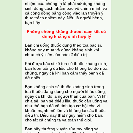
nhiệm của chúng ta là phải sử dụng kháng
sinh đúng cách nhằm bảo vệ chính mình và
cả cộng đồng bằng công việc lan truyền ý
thức trách nhiệm này. Nếu là người bệnh,
bạn hãy:
Phòng chống kháng thuốc; cam kết sử
dụng kháng sinh hợp lý
Bạn chỉ uống thuốc đúng theo toa bác sĩ,
không tự ý mua và dùng kháng sinh khi
chưa có ý kiến của bác sĩ điều trị.
Khi được bác sĩ kê toa có thuốc kháng sinh,
bạn luôn uống đủ liều chứ không bỏ dỡ nửa
chừng, ngay cả khi bạn cảm thấy bệnh đã
đỡ nhiều.
Bạn không chia sẻ thuốc kháng sinh trong
toa thuốc đang dùng cho người khác uống,
ngay cả khi đó là người thân của bạn. Vì khi
chia sẻ, bạn sẽ thiếu liều thuốc cần uống và
như thế bạn đã vô tình tạo cơ hội cho vi
khuẩn mạnh mẽ lên và kháng lại các thuốc
điều trị. Điều này thật nguy hiểm cho bạn,
cho tất cả chúng ta và toàn thế giới.
Bạn hãy thường xuyên rửa tay bằng xà