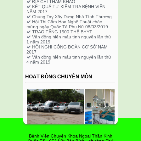
ĐỊA CHỈ THAM KHẢO
KẾT QUẢ TỰ KIỂM TRA BỆNH VIỆN
NĂM 2017
Chung Tay Xây Dựng Nhà Tình Thương
Hội Thi Cắm Hoa Nghệ Thuật chào
mừng ngày Quốc Tế Phụ Nữ 08/03/2019
TRAO TẶNG 1500 THẺ BHYT
Vận động hiến máu tình nguyện lần thứ
1 năm 2019
HỘI NGHỊ CÔNG ĐOÀN CƠ SỞ NĂM
2017
Vận động hiến máu tình nguyện lần thứ
4 năm 2019
HOẠT ĐỘNG CHUYÊN MÔN
‹
›
Bệnh Viện Chuyên Khoa Ngoại Thần Kinh
Quốc Tế - 65A Lũy Bán Bích - phường Phú