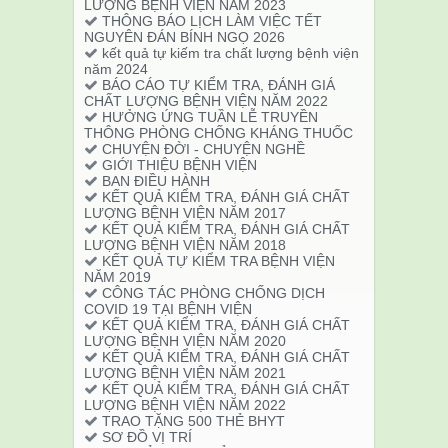
LƯỢNG BỆNH VIỆN NĂM 2023
THÔNG BÁO LỊCH LÀM VIỆC TẾT
NGUYÊN ĐÁN BÍNH NGỌ 2026
kết quả tự kiếm tra chất lượng bệnh viện
năm 2024
BÁO CÁO TỰ KIỂM TRA, ĐÁNH GIÁ
CHẤT LƯỢNG BỆNH VIỆN NĂM 2022
HƯỞNG ỨNG TUẦN LỄ TRUYỀN
THÔNG PHÒNG CHỐNG KHÁNG THUỐC
CHUYỆN ĐỜI - CHUYỆN NGHỀ
GIỚI THIỆU BỆNH VIỆN
BAN ĐIỀU HÀNH
KẾT QUẢ KIỂM TRA, ĐÁNH GIÁ CHẤT
LƯỢNG BỆNH VIỆN NĂM 2017
KẾT QUẢ KIỂM TRA, ĐÁNH GIÁ CHẤT
LƯỢNG BỆNH VIỆN NĂM 2018
KẾT QUẢ TỰ KIỂM TRA BỆNH VIỆN
NĂM 2019
CÔNG TÁC PHÒNG CHỐNG DỊCH
COVID 19 TẠI BỆNH VIỆN
KẾT QUẢ KIỂM TRA, ĐÁNH GIÁ CHẤT
LƯỢNG BỆNH VIỆN NĂM 2020
KẾT QUẢ KIỂM TRA, ĐÁNH GIÁ CHẤT
LƯỢNG BỆNH VIỆN NĂM 2021
KẾT QUẢ KIỂM TRA, ĐÁNH GIÁ CHẤT
LƯỢNG BỆNH VIỆN NĂM 2022
TRAO TẶNG 500 THẺ BHYT
SƠ ĐỒ VỊ TRÍ