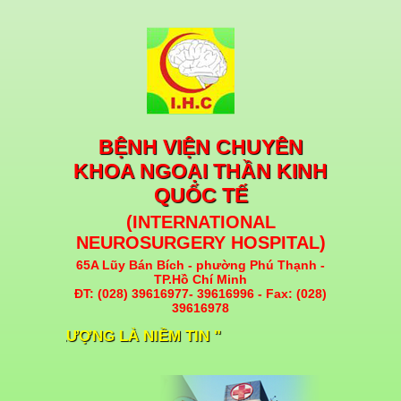
BỆNH VIỆN CHUYÊN
KHOA NGOẠI THẦN KINH
QUỐC TẾ
(INTERNATIONAL
NEUROSURGERY HOSPITAL)
65A Lũy Bán Bích - phường Phú Thạnh -
TP.Hồ Chí Minh
ĐT: (028) 39616977- 39616996 - Fax: (028)
39616978
 CHẤT LƯỢNG LÀ NIỀM TIN "