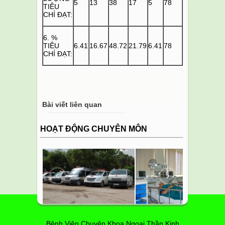
5
13
38
17
5
78
TIÊU
CHÍ ĐẠT:
6. %
TIÊU
6.41
16.67
48.72
21.79
6.41
78
CHÍ ĐẠT:
Bài viết liên quan
HOẠT ĐỘNG CHUYÊN MÔN
‹
›
Bệnh Viện Chuyên Khoa Ngoại Thần Kinh