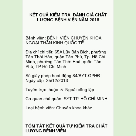
KẾT QUẢ KIỂM TRA, ĐÁNH GIÁ CHẤT
LƯỢNG BỆNH VIỆN NĂM 2018
Bệnh viện: BỆNH VIỆN CHUYÊN KHOA
NGOẠI THẦN KINH QUỐC TẾ
Địa chỉ chi tiết: 65A Lũy Bán Bích, phường
Tân Thới Hòa, quận Tân Phú, Tp. Hồ Chí
Minh, phường Tân Thới Hoà, quận Tân
Phú, TP Hồ Chí Minh
Số giấy phép hoạt động:84/BYT-GPHĐ
Ngày cấp: 25/12/2013
Tuyến trực thuộc: 5. Ngoài công lập
Cơ quan chủ quản: SYT TP. HỒ CHÍ MINH
Loại bệnh viện: Chuyên khoa khác
TÓM TẮT KẾT QUẢ TỰ KIỂM TRA CHẤT
LƯỢNG BỆNH VIỆN