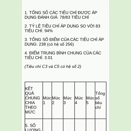
1. TỔNG SỐ CÁC TIÊU CHÍ ĐƯỢC ÁP
DỤNG ĐÁNH GIÁ: 78/83 TIÊU CHÍ
2. TỶ LỆ TIÊU CHÍ ÁP DỤNG SO VỚI 83
TIÊU CHÍ: 94%
3. TỔNG SỐ ĐIỂM CỦA CÁC TIÊU CHÍ ÁP
DỤNG: 238 (có hệ số 256)
4. ĐIỂM TRUNG BÌNH CHUNG CỦA CÁC
TIÊU CHÍ: 3.01
(Tiêu chí C3 và C5 có hệ số 2)
KẾT
QUẢ
Tổng
CHUNG
Mức
Mức
Mức
Mức
Mức
số
CHIA
1
2
3
4
5
tiêu
THEO
chí
MỨC
5. SỐ
LƯỢNG