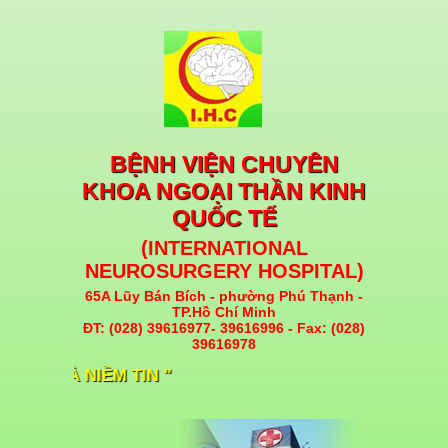
BỆNH VIỆN CHUYÊN
KHOA NGOẠI THẦN KINH
QUỐC TẾ
(INTERNATIONAL
NEUROSURGERY HOSPITAL)
65A Lũy Bán Bích - phường Phú Thạnh -
TP.Hồ Chí Minh
ĐT: (028) 39616977- 39616996 - Fax: (028)
39616978
 LÀ NIỀM TIN "