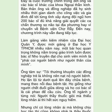
Đây là cuộc trường chinh trong đời ông và
các bác sĩ khác của khoa Ngoại thần kinh.
Bản thân ông và đồng nghiệp đã hy sinh
nhiều thời gian dành cho công việc và gia
đình để tới từng tỉnh xây dựng đội ngũ hơn
200 bác sĩ đủ khả năng giải quyết các ca
chấn thương sọ não tại địa phương hay vì
chuyển về Bệnh viện Chợ Rẫy. Đến nay,
chương trình này vẫn đang tiếp tục.
Làm giảng viên kiêm nhiệm của Đại học
Quân Y, được mời giảng ở Đại học Y
TPHCM nhiều năm nay, một bài học quan
trọng không nằm trong giáo trình luôn được
bác sĩ Nho truyền đạt cho sinh viên mình là
“phải coi người bệnh như người thân của
mình”.
Ông tâm sự: “Tôi thường khuyên các đồng
nghiệp trẻ là không nên nạt nộ người bệnh.
Họ lặn lội từ dưới quê lên đây chữa bệnh,
mang theo nỗi đau bệnh tật. Họ giống như
người chết đuối giữa dòng và họ coi bác sĩ
là cái phao để cầu cứu. Ông tổ ngành y
từng nói: Người thầy thuốc giỏi mà thiếu
lòng nhân ái thì hết sức nguy hiểm.
Nhưng chỉ có lòng nhân ái mà không chịu
học tập thì cũng không phải là thầy thuốc