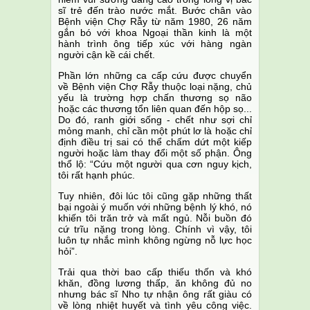
sĩ trẻ đến trào nước mắt. Bước chân vào
Bệnh viện Chợ Rẫy từ năm 1980, 26 năm
gắn bó với khoa Ngoại thần kinh là một
hành trình ông tiếp xúc với hàng ngàn
người cận kề cái chết.
Phần lớn những ca cấp cứu được chuyển
về Bệnh viện Chợ Rẫy thuộc loại nặng, chủ
yếu là trường hợp chấn thương sọ não
hoặc các thương tổn liên quan đến hộp sọ...
Do đó, ranh giới sống - chết như sợi chỉ
mỏng manh, chỉ cần một phút lơ là hoặc chỉ
định điều trị sai có thể chấm dứt một kiếp
người hoặc làm thay đổi một số phận. Ông
thổ lộ: “Cứu một người qua cơn nguy kịch,
tôi rất hạnh phúc.
Tuy nhiên, đôi lúc tôi cũng gặp những thất
bại ngoài ý muốn với những bệnh lý khó, nó
khiến tôi trăn trở và mất ngủ. Nỗi buồn đó
cứ trĩu nặng trong lòng. Chính vì vậy, tôi
luôn tự nhắc mình không ngừng nỗ lực học
hỏi”.
Trải qua thời bao cấp thiếu thốn và khó
khăn, đồng lương thấp, ăn không đủ no
nhưng bác sĩ Nho tự nhận ông rất giàu có
về lòng nhiệt huyết và tình yêu công việc.