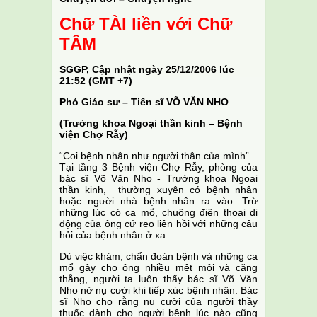
C
hữ
TÀI
liền với
C
hữ
TÂM
SGGP, Cập nhật ngày 25/12/2006 lúc
21:52 (GMT +7)
Phó Giáo sư – Tiến sĩ VÕ VĂN NHO
(Trưởng khoa Ngoại thần kinh – Bệnh
viện Chợ Rẫy)
“Coi bệnh nhân như người thân của mình”
Tại tầng 3 Bệnh viện Chợ Rẫy, phòng của
bác sĩ Võ Văn Nho - Trưởng khoa Ngoại
thần kinh, thường xuyên có bệnh nhân
hoặc người nhà bệnh nhân ra vào. Trừ
những lúc có ca mổ, chuông điện thoại di
động của ông cứ reo liên hồi với những câu
hỏi của bệnh nhân ở xa.
Dù việc khám, chẩn đoán bệnh và những ca
mổ gây cho ông nhiều mệt mỏi và căng
thẳng, người ta luôn thấy bác sĩ Võ Văn
Nho nở nụ cười khi tiếp xúc bệnh nhân. Bác
sĩ Nho cho rằng nụ cười của người thầy
thuốc dành cho người bệnh lúc nào cũng