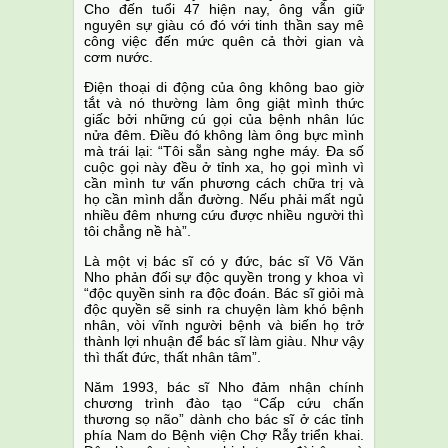
Cho đến tuổi 47 hiện nay, ông vẫn giữ
nguyên sự giàu có đó với tinh thần say mê
công việc đến mức quên cả thời gian và
cơm nước.
Điện thoại di động của ông không bao giờ
tắt và nó thường làm ông giật mình thức
giấc bởi những cú gọi của bệnh nhân lúc
nửa đêm. Điều đó không làm ông bực mình
mà trái lại: “Tôi sẵn sàng nghe máy. Đa số
cuộc gọi này đều ở tỉnh xa, họ gọi mình vì
cần mình tư vấn phương cách chữa trị và
họ cần mình dẫn đường. Nếu phải mất ngủ
nhiều đêm nhưng cứu được nhiều người thì
tôi chẳng nề hà”.
Là một vị bác sĩ có y đức, bác sĩ Võ Văn
Nho phản đối sự độc quyền trong y khoa vì
“độc quyền sinh ra độc đoán. Bác sĩ giỏi mà
độc quyền sẽ sinh ra chuyện làm khó bệnh
nhân, vòi vĩnh người bệnh và biến họ trở
thành lợi nhuận để bác sĩ làm giàu. Như vậy
thì thất đức, thất nhân tâm”.
Năm 1993, bác sĩ Nho đảm nhận chính
chương trình đào tạo “Cấp cứu chấn
thương sọ não” dành cho bác sĩ ở các tỉnh
phía Nam do Bệnh viện Chợ Rẫy triển khai.