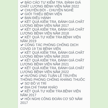
BÁO CÁO TỰ KIỂM TRA, ĐÁNH GIÁ
CHẤT LƯỢNG BỆNH VIỆN NĂM 2022
CHUYỆN ĐỜI - CHUYỆN NGHỀ
GIỚI THIỆU BỆNH VIỆN
BAN ĐIỀU HÀNH
KẾT QUẢ KIỂM TRA, ĐÁNH GIÁ CHẤT
LƯỢNG BỆNH VIỆN NĂM 2017
KẾT QUẢ KIỂM TRA, ĐÁNH GIÁ CHẤT
LƯỢNG BỆNH VIỆN NĂM 2018
KẾT QUẢ TỰ KIỂM TRA BỆNH VIỆN
NĂM 2019
CÔNG TÁC PHÒNG CHỐNG DỊCH
COVID 19 TẠI BỆNH VIỆN
KẾT QUẢ KIỂM TRA, ĐÁNH GIÁ CHẤT
LƯỢNG BỆNH VIỆN NĂM 2020
KẾT QUẢ KIỂM TRA, ĐÁNH GIÁ CHẤT
LƯỢNG BỆNH VIỆN NĂM 2021
KẾT QUẢ KIỂM TRA, ĐÁNH GIÁ CHẤT
LƯỢNG BỆNH VIỆN NĂM 2022
HƯỞNG ỨNG TUẦN LỄ TRUYỀN
THÔNG PHÒNG CHỐNG KHÁNG THUỐC
SƠ ĐỒ VỊ TRÍ
ĐỊA CHỈ THAM KHẢO
KẾT QUẢ TỰ KIỂM TRA BỆNH VIỆN
NĂM 2017
HỘI NGHỊ CÔNG ĐOÀN CƠ SỞ NĂM
2017