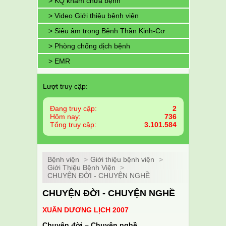
> KQ khám chữa bệnh
> Video Giới thiệu bệnh viện
> Siêu âm trong Bệnh Thần Kinh-Cơ
> Phòng chống dịch bệnh
> EMR
Lượt truy cập:
Đang truy cập:
2
Hôm nay:
736
Tổng truy cập:
3.101.584
Bệnh viện
>
Giới thiệu bệnh viện
>
Giới Thiệu Bệnh Viện
>
CHUYỆN ĐỜI - CHUYỆN NGHỀ
CHUYỆN ĐỜI - CHUYỆN NGHỀ
XUÂN DƯƠNG LỊCH 2007
Chuyện đời – Chuyện nghề