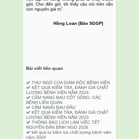
giỏi. Cho đến giờ, tôi thấy câu nói trên vẫn
còn nguyên giá trị”.
Hồng Loan (Báo SGGP)
Bài viết liên quan
THƯ NGỎ CỦA GIÁM ĐỐC BỆNH VIỆN
KẾT QUẢ KIỂM TRA, ĐÁNH GIÁ CHẤT
LƯỢNG BỆNH VIỆN NĂM 2024
CẨM NANG ĐAU CỘT SỐNG: CÁC
BỆNH LIÊN QUAN
CẨM NANG ĐAU ĐẦU
KẾT QUẢ KIỂM TRA, ĐÁNH GIÁ CHẤT
LƯỢNG BỆNH VIỆN NĂM 2023
THÔNG BÁO LỊCH LÀM VIỆC TẾT
NGUYÊN ĐÁN BÍNH NGỌ 2026
kết quả tự kiếm tra chất lượng bệnh viện
năm 2024