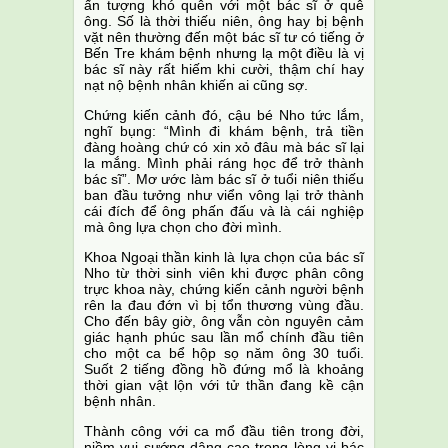
ấn tượng khó quên với một bác sĩ ở quê
ông. Số là thời thiếu niên, ông hay bị bệnh
vặt nên thường đến một bác sĩ tư có tiếng ở
Bến Tre khám bệnh nhưng lạ một điều là vị
bác sĩ này rất hiếm khi cười, thậm chí hay
nạt nộ bệnh nhân khiến ai cũng sợ.
Chứng kiến cảnh đó, cậu bé Nho tức lắm,
nghĩ bụng: “Mình đi khám bệnh, trả tiền
đàng hoàng chứ có xin xỏ đâu mà bác sĩ lại
la mắng. Mình phải ráng học để trở thành
bác sĩ”. Mơ ước làm bác sĩ ở tuổi niên thiếu
ban đầu tưởng như viển vông lại trở thành
cái đích để ông phấn đấu và là cái nghiệp
mà ông lựa chọn cho đời mình.
Khoa Ngoại thần kinh là lựa chọn của bác sĩ
Nho từ thời sinh viên khi được phân công
trực khoa này, chứng kiến cảnh người bệnh
rên la đau đớn vì bị tổn thương vùng đầu.
Cho đến bây giờ, ông vẫn còn nguyên cảm
giác hạnh phúc sau lần mổ chính đầu tiên
cho một ca bể hộp sọ năm ông 30 tuổi.
Suốt 2 tiếng đồng hồ đứng mổ là khoảng
thời gian vật lộn với tử thần đang kề cận
bệnh nhân.
Thành công với ca mổ đầu tiên trong đời,
niềm vui sướng dâng cao trong lòng vị bác