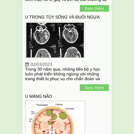
rễ vào của thần kinh.
Xem thêm
U TRONG TỦY SỐNG VÀ ĐUÔI NGỰA
02/03/2023
Trong 30 năm qua, những tiến bộ y học
luôn phát triển không ngừng với những
trang thiết bị phục vụ cho chẩn đoán và
điều trị ngày càng tốt hơn, hỗ trợ cho việc
Xem thêm
chẩn đoán sớm khi các thương tổn còn rất
nhỏ.
U MÀNG NÃO