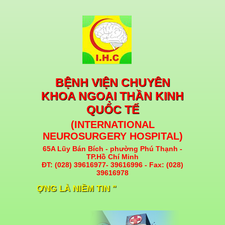
BỆNH VIỆN CHUYÊN
KHOA NGOẠI THẦN KINH
QUỐC TẾ
(INTERNATIONAL
NEUROSURGERY HOSPITAL)
65A Lũy Bán Bích - phường Phú Thạnh -
TP.Hồ Chí Minh
ĐT: (028) 39616977- 39616996 - Fax: (028)
39616978
HẤT LƯỢNG LÀ NIỀM TIN "