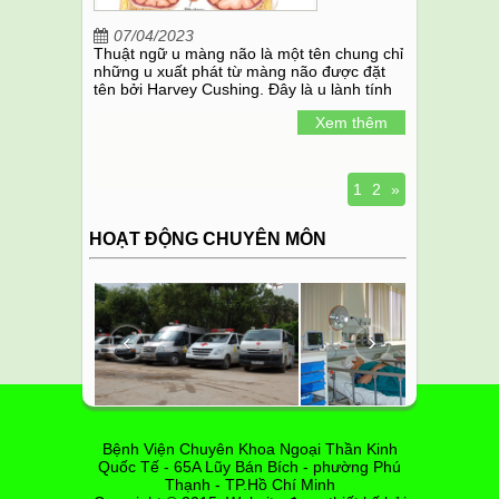
07/04/2023
Thuật ngữ u màng não là một tên chung chỉ
những u xuất phát từ màng não được đặt
tên bởi Harvey Cushing. Đây là u lành tính
có thể gặp từ kích thước nhỏ cho tới kích
Xem thêm
thước lớn.
1
2
»
HOẠT ĐỘNG CHUYÊN MÔN
‹
›
Bệnh Viện Chuyên Khoa Ngoại Thần Kinh
Quốc Tế - 65A Lũy Bán Bích - phường Phú
Thạnh - TP.Hồ Chí Minh