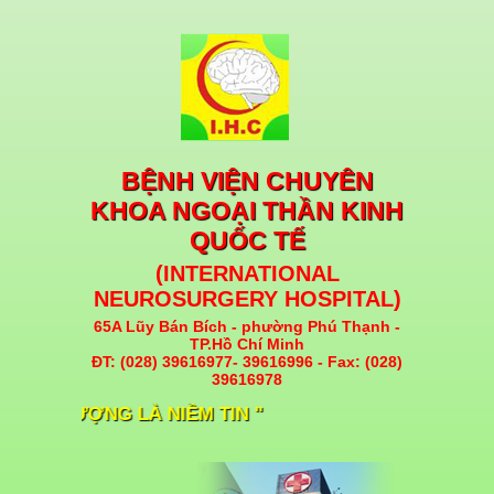
BỆNH VIỆN CHUYÊN
KHOA NGOẠI THẦN KINH
QUỐC TẾ
(INTERNATIONAL
NEUROSURGERY HOSPITAL)
65A Lũy Bán Bích - phường Phú Thạnh -
TP.Hồ Chí Minh
ĐT: (028) 39616977- 39616996 - Fax: (028)
39616978
CHẤT LƯỢNG LÀ NIỀM TIN "