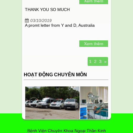
Xem thêm
THANK YOU SO MUCH
03/10/2019
A promt letter from Y and D, Australia
Xem thêm
1
2
3
»
HOẠT ĐỘNG CHUYÊN MÔN
‹
›
Bệnh Viện Chuyên Khoa Ngoại Thần Kinh