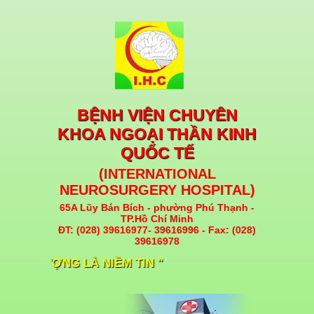
BỆNH VIỆN CHUYÊN
KHOA NGOẠI THẦN KINH
QUỐC TẾ
(INTERNATIONAL
NEUROSURGERY HOSPITAL)
65A Lũy Bán Bích - phường Phú Thạnh -
TP.Hồ Chí Minh
ĐT: (028) 39616977- 39616996 - Fax: (028)
39616978
HẤT LƯỢNG LÀ NIỀM TIN "