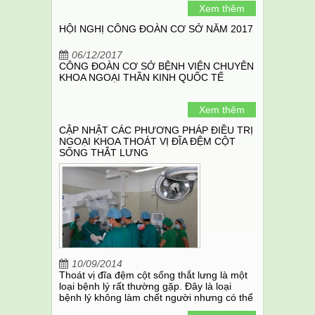
Xem thêm
có hoặc không có chấn thương.
HỘI NGHỊ CÔNG ĐOÀN CƠ SỞ NĂM 2017
06/12/2017
CÔNG ĐOÀN CƠ SỞ BỆNH VIỆN CHUYÊN
KHOA NGOẠI THẦN KINH QUỐC TẾ
Xem thêm
CẬP NHẬT CÁC PHƯƠNG PHÁP ĐIỀU TRỊ
NGOẠI KHOA THOÁT VỊ ĐĨA ĐỆM CỘT
SỐNG THẮT LƯNG
10/09/2014
Thoát vị đĩa đệm cột sống thắt lưng là một
loại bệnh lý rất thường gặp. Đây là loại
bệnh lý không làm chết người nhưng có thể
gây đau và tàn phế cho những người bị