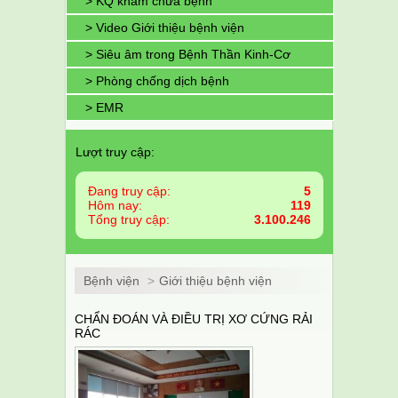
> KQ khám chữa bệnh
> Video Giới thiệu bệnh viện
> Siêu âm trong Bệnh Thần Kinh-Cơ
> Phòng chống dịch bệnh
> EMR
Lượt truy cập:
Đang truy cập:
5
Hôm nay:
119
Tổng truy cập:
3.100.246
Bệnh viện
>
Giới thiệu bệnh viện
CHẨN ĐOÁN VÀ ĐIỀU TRỊ XƠ CỨNG RẢI
RÁC