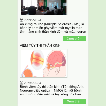
27/05/2024
Xơ cứng rải rác (Multiple Sclerosis - MS) là
bệnh lý tự miễn gây viêm mất myelin mạn
tính, tăng sinh thần kinh đệm và mất neuron
trong hệ thần kinh trung ương.
Xem thêm
VIÊM TỦY THỊ THẦN KINH
21/06/2024
Bệnh viêm tủy thị thần kinh (Tên tiếng Anh:
Neuromyelitis optica – NMO) là một bệnh
ảnh hưởng đến mắt và tủy sống của bạn.
Ngoài ra, bệnh còn được gọi là bệnh Devic.
Xem thêm