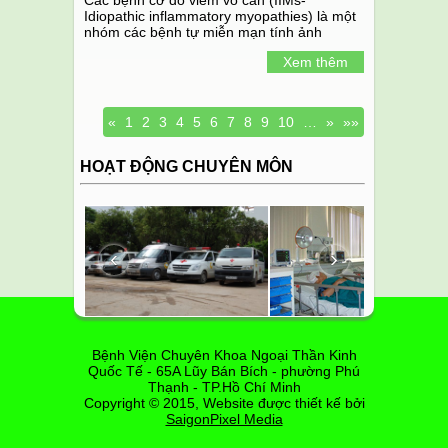
Idiopathic inflammatory myopathies) là một
nhóm các bệnh tự miễn mạn tính ảnh
hưởng chủ yếu đến các cơ ở gốc chi.
Xem thêm
«
1
2
3
4
5
6
7
8
9
10
…
»
»»
HOẠT ĐỘNG CHUYÊN MÔN
‹
›
Bệnh Viện Chuyên Khoa Ngoại Thần Kinh
Quốc Tế - 65A Lũy Bán Bích - phường Phú
Thạnh - TP.Hồ Chí Minh
Copyright © 2015, Website được thiết kế bởi
SaigonPixel Media