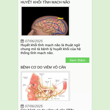
HUYẾT KHỐI TĨNH MẠCH NÃO
07/06/2025
Huyết khối tĩnh mạch não là thuật ngữ
chung mô tả bệnh lý huyết khối của hệ
thống tĩnh mạch não.
Xem thêm
BỆNH CƠ DO VIÊM VÔ CĂN
07/06/2025
Các bệnh cơ do viêm vô căn (IIMs-