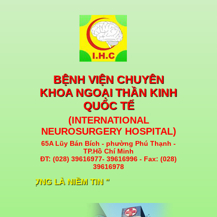
BỆNH VIỆN CHUYÊN
KHOA NGOẠI THẦN KINH
QUỐC TẾ
(INTERNATIONAL
NEUROSURGERY HOSPITAL)
65A Lũy Bán Bích - phường Phú Thạnh -
TP.Hồ Chí Minh
ĐT: (028) 39616977- 39616996 - Fax: (028)
39616978
ẤT LƯỢNG LÀ NIỀM TIN "