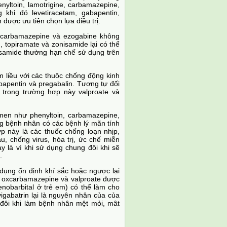
enyltoin, lamotrigine, carbamazepine,
khi đó levetiracetam, gabapentin,
 được ưu tiên chọn lựa điều trị.
n, carbamazepine và ezogabine không
n, topiramate và zonisamide lại có thể
isamide thường hạn chế sử dụng trên
liều với các thuôc chống động kinh
abapentin và pregabalin. Tương tự đối
 trong trường hợp này valproate và
men như phenyltoin, carbamazepine,
g bệnh nhân có các bệnh lý mãn tính
ợp này là các thuốc chống loạn nhịp,
, chống virus, hóa trị, ức chế miễn
 là vì khi sử dụng chung đôi khi sẽ
.
dụng ổn định khí sắc hoặc ngược lại
e, oxcarbamazepine và valproate được
henobarbital ở trẻ em) có thể làm cho
vigabatrin lại là nguyên nhân của của
h đôi khi làm bệnh nhân mệt mỏi, mât