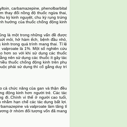
toin, carbamazepine, phenolbarbital
àm thay đổi nồng độ thuốc ngừa thai,
chu kỳ kinh nguyệt, chu kỳ rụng trứng
ảnh hưởng của thuốc chống động kinh
cũng là một trong những vấn đề được
, sứt môi, hở hàm ếch, bệnh đầu nhỏ,
inh trong quá trình mang thai. Tỉ lệ
 valproate là 1%. Một số nghiên cứu
ao hơn so với khi sử dụng các thuốc
ằng nên sử dụng các thuốc ít gây tác
hiều thuốc chống động kinh trên phụ
 buộc phải sử dụng thì cố gắng duy trì
do cả chức năng của gan và thận đều
ng động kinh hơn người trẻ. Các tác
 đi..Chính vì thế ở người cao tuổi,
m nhằm hạn chế các tác dụng bất lợi.
rbamazepine và valproate làm tăng tỉ
 xương ở nhóm đối tượng vốn đã mang