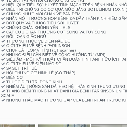
TÊ BÀN TAY VÀ HỘI CHỨNG ỐNG CỔ TAY
HIỆU QUẢ TIÊU SỢI HUYẾT TĨNH MẠCH TRÊN BỆNH NHÂN NHỒ
ĐIỀU TRỊ CHỨNG CO CƠ QUÁ MỨC BẰNG BOTULINUM TOXIN 
CHỨNG NHỨC MỎI CHÂN VỀ BAN ĐÊM
NHÂN MỘT TRƯỜNG HỢP BỆNH ĐA DÂY THẦN KINH HIẾM GẶP
ĐỘT QUỴ VÀ THUỐC TIÊU SỢI HUYẾT
CHỨNG CHÂN KHÔNG YÊN – RLS
CẤP CỨU CHẤN THƯƠNG CỘT SỐNG VÀ TUỶ SỐNG
RỐI LOẠN GIẤC NGỦ
THƯỜNG THỨC VỀ ĐIỆN NÃO ĐỒ
GIỚI THIỆU VỀ BỆNH PARKINSON
CHỤP CẮT LỚP VI TÍNH (CT scanner)
NHỮNG ĐIỀU CẦN BIẾT VỀ CỘNG HƯỞNG TỪ (MRI)
SIÊU ÂM - MỘT KỸ THUẬT CHẨN ĐOÁN HÌNH ẢNH HỮU ÍCH TẠI
GIỚI THIỆU VỀ ĐIỆN NÃO ĐỒ
SA SÚT TRÍ TUỆ
HỘI CHỨNG CƠ HÌNH LÊ (CƠ THÁP)
ĐIỆN CƠ
THUỐC ĐIỀU TRỊ ĐỘNG KINH
NHIỄM ẤU TRÙNG SÁN DẢI HEO HỆ THẦN KINH TRUNG ƯƠNG
THANG ĐIỂM THỐNG NHẤT ĐÁNH GIÁ BỆNH PARKINSON UNIFI
SCALE
NHỮNG THẮC MẮC THƯỜNG GẶP CỦA BỆNH NHÂN TRƯỚC KH