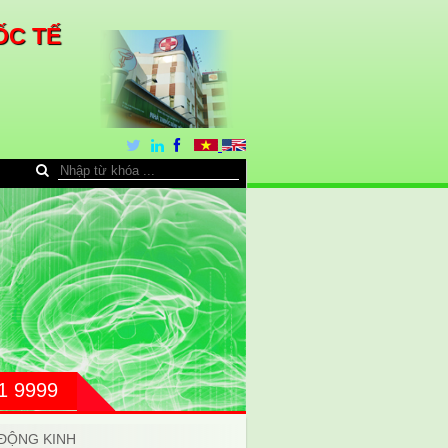
ỐC TẾ
31 9999
 ĐỘNG KINH