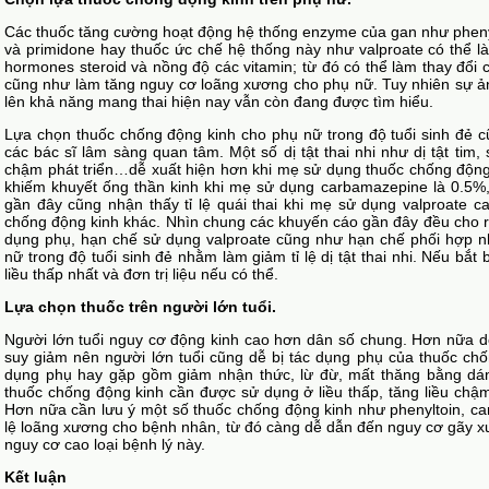
Các thuốc tăng cường hoạt động hệ thống enzyme của gan như phenyl
và primidone hay thuốc ức chế hệ thống này như valproate có thể l
hormones steroid và nồng độ các vitamin; từ đó có thể làm thay đổi 
cũng như làm tăng nguy cơ loãng xương cho phụ nữ. Tuy nhiên sự 
lên khả năng mang thai hiện nay vẫn còn đang được tìm hiểu.
Lựa chọn thuốc chống động kinh cho phụ nữ trong độ tuổi sinh đẻ 
các bác sĩ lâm sàng quan tâm. Một số dị tật thai nhi như dị tật tim
chậm phát triển…dễ xuất hiện hơn khi mẹ sử dụng thuốc chống động k
khiếm khuyết ống thần kinh khi mẹ sử dụng carbamazepine là 0.5%,
gần đây cũng nhận thấy tỉ lệ quái thai khi mẹ sử dụng valproate c
chống động kinh khác. Nhìn chung các khuyến cáo gần đây đều cho r
dụng phụ, hạn chế sử dụng valproate cũng như hạn chế phối hợp n
nữ trong độ tuổi sinh đẻ nhằm làm giảm tỉ lệ dị tật thai nhi. Nếu bắt
liều thấp nhất và đơn trị liệu nếu có thể.
Lựa chọn thuốc trên người lớn tuổi.
Người lớn tuổi nguy cơ động kinh cao hơn dân số chung. Hơn nữa 
suy giảm nên người lớn tuổi cũng dễ bị tác dụng phụ của thuốc chố
dụng phụ hay gặp gồm giảm nhận thức, lừ đừ, mất thăng bằng dáng
thuốc chống động kinh cần được sử dụng ở liều thấp, tăng liều chậ
Hơn nữa cần lưu ý một số thuốc chống động kinh như phenyltoin, ca
lệ loãng xương cho bệnh nhân, từ đó càng dễ dẫn đến nguy cơ gãy
nguy cơ cao loại bệnh lý này.
Kết luận