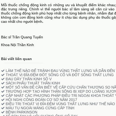
Mỗi thuốc chống động kinh có những ưu và khuyết điểm khác nhau
đặc trưng riêng. Chính vì thế người bác sĩ lâm sàng sẽ căn cứ vào
thuốc chống động kinh phù hợp nhất cho từng bệnh nhân, nhằm đạt đ
không còn cơn động kinh cũng như ít chịu tác dụng phụ do thuốc gâ
cao nhất cho người bệnh
.
Bác sĩ Trần Quang Tuyến
Khoa Nội Thần Kinh
Bài viết liên quan
LÀM THẾ NÀO ĐỂ TRÁNH ĐAU VÙNG THẮT LƯNG VÀ DẪN ĐẾN 
THOÁT VỊ ĐĨA ĐỆM ĐỐT SỐNG CỔ VÀ ĐỐT SỐNG THẮT LƯNG
ĐAU DÂY THẦN KINH SỐ V
SÁCH PHẪU THUẬT THẦN KINH
MỘT SỐ VẤN ĐỀ CẦN BIẾT VỀ CẤP CỨU CHẤN THƯƠNG SỌ N
TRƯỜNG HỢP TẠO HÌNH THÂN SỐNG BỊ XẸP DO LOÃNG XƯƠ
CẬP NHẬT CÁC PHƯƠNG PHÁP ĐIỀU TRỊ NGOẠI KHOA THOÁT 
HỘI NGHỊ CÔNG ĐOÀN CƠ SỞ NĂM 2017
ĐIỀU TRỊ THOÁT VỊ ĐĨA ĐỆM VÙNG THẮT LƯNG NHƯ THẾ NÀ
MÁU TỤ NGOÀI MÀNG CỨNG CẤP TÍNH
BỆNH PARKINSON