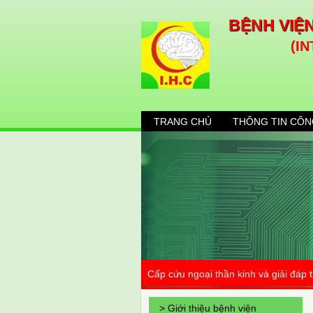
BỆNH VIỆ
(I
TRANG CHỦ
THÔNG TIN CÔN
Cấp cứu ngoại thần kinh và giải đáp
> Giới thiệu bệnh viện