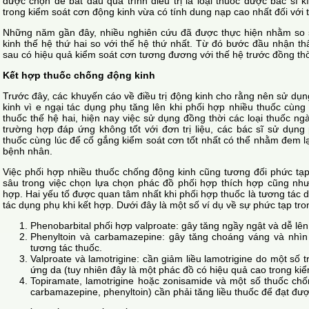
được chọn để bắt đầu quá trình điều trị là loại thuốc được bác sĩ k
trong kiểm soát cơn động kinh vừa có tính dung nạp cao nhất đối với
Những năm gần đây, nhiều nghiên cứu đã được thực hiện nhằm so s
kinh thế hệ thứ hai so với thế hệ thứ nhất. Từ đó bước đầu nhận t
sau có hiệu quả kiểm soát cơn tương đương với thế hệ trước đồng thờ
Kết hợp thuốc chống động kinh
Trước đây, các khuyến cáo về điều trị động kinh cho rằng nên sử dụn
kinh vì e ngại tác dụng phụ tăng lên khi phối hợp nhiều thuốc cùng 
thuốc thế hệ hai, hiện nay việc sử dụng đồng thời các loại thuốc ng
trường hợp đáp ứng không tốt với đơn trị liệu, các bác sĩ sử dụng
thuốc cùng lúc để cố gắng kiểm soát cơn tốt nhất có thể nhằm đem l
bệnh nhân.
Việc phối hợp nhiều thuốc chống động kinh cũng tương đối phức tạp
sâu trong việc chọn lựa chọn phác đồ phối hợp thích hợp cũng như 
hợp. Hai yếu tố được quan tâm nhất khi phối hợp thuốc là tương tác 
tác dụng phụ khi kết hợp. Dưới đây là một số ví dụ về sự phức tạp tro
Phenobarbital phối hợp valproate: gây tăng ngầy ngật và dễ lên
Phenyltoin và carbamazepine: gây tăng choáng váng và nhìn đ
tương tác thuốc.
Valproate và lamotrigine: cần giảm liều lamotrigine do một số
ứng da (tuy nhiên đây là một phác đồ có hiệu quả cao trong kiể
Topiramate, lamotrigine hoặc zonisamide và một số thuốc c
carbamazepine, phenyltoin) cần phải tăng liều thuốc để đạt được