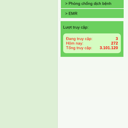
> Phòng chống dịch bệnh
> EMR
Lượt truy cập:
Đang truy cập:
3
Hôm nay:
272
Tổng truy cập:
3.101.120