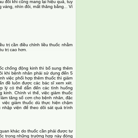
u đôi khi cũng mang lại hiệu quả, tuy
 váng, nhìn đôi, mất thăng bằng... Ví
ều trị cần điều chỉnh liều thuốc nhằm
u trị cao hơn.
ốc chống động kinh thì bổ sung thêm
đôi khi bệnh nhân phải sử dụng đến 5
h việc phối hợp thêm thuốc thì giảm
vấn đề luôn được các bác sĩ xem xét.
ợp lý có thể dẫn đến các tình huống
 kinh. Chính vì thế, việc giảm thuốc
 làm tăng số cơn cho bệnh nhân, đặc
, việc giảm thuốc dù thực hiện chậm
 nhập viện để theo dõi sát quá trình
quan khác do thuốc cần phải được tư
huốc trong những trường hợp này đóng