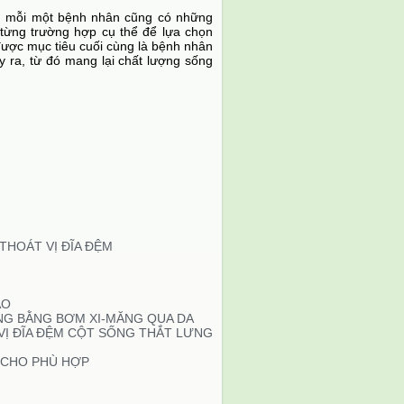
; mỗi một bệnh nhân cũng có những
 từng trường hợp cụ thể để lựa chọn
ược mục tiêu cuối cùng là bệnh nhân
y ra, từ đó mang lại chất lượng sống
THOÁT VỊ ĐĨA ĐỆM
ÃO
NG BẰNG BƠM XI-MĂNG QUA DA
VỊ ĐĨA ĐỆM CỘT SỐNG THẮT LƯNG
O CHO PHÙ HỢP