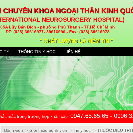
N CHUYÊN KHOA NGOẠI THẦN KINH QU
NTERNATIONAL NEUROSURGERY HOSPITAL)
65A Lũy Bán Bích - phường Phú Thạnh - TP.Hồ Chí Minh
ĐT: (028) 39616977- 39616996 - Fax: (028) 39616978
" CHẤT LƯỢNG LÀ NIỀM TIN "
G TY
THÔNG TIN Y HỌC
LIÊN HỆ
0947.65.65.65 - 0906 
 thắc mắc trong trường hợp khẩn cấp
Bệnh viện
>
Giới thiệu bệnh viện
>
Tin y học
>
THUỐC ĐIỀU TRỊ